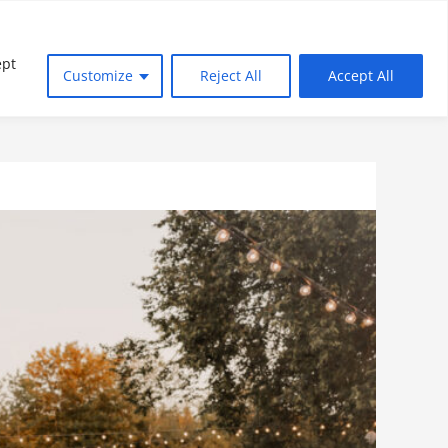
se
Mietobjekte
Impressionen
Kontakt
ept
Customize
Reject All
Accept All